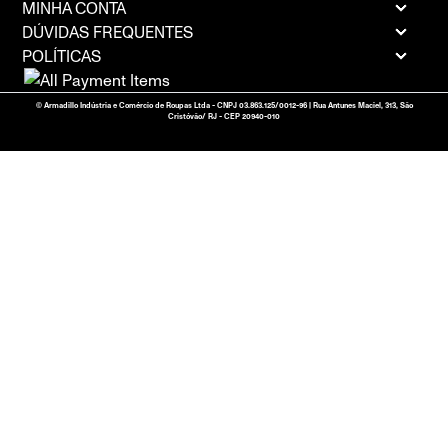
MINHA CONTA
DÚVIDAS FREQUENTES
POLÍTICAS
© Armadillo Indústria e Comércio de Roupas Ltda - CNPJ 03.863.125/0012-96 | Rua Antunes Maciel, 313, São
Cristóvão/ RJ - CEP 20940-010