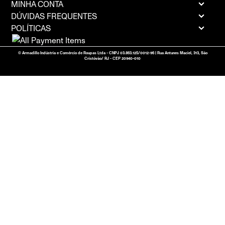
MINHA CONTA
DÚVIDAS FREQUENTES
POLÍTICAS
© Armadillo Indústria e Comércio de Roupas Ltda - CNPJ 03.863.125/0012-96 | Rua Antunes Maciel, 313, São
Cristóvão/ RJ - CEP 20940-010