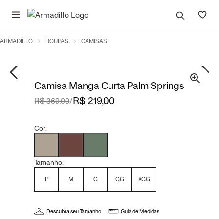
ARMADILLO
ROUPAS
CAMISAS
Camisa Manga Curta Palm Springs
R$ 219,00
R$ 369,00
/
Cor:
Tamanho:
P
M
G
GG
XGG
Descubra seu Tamanho
Guia de Medidas