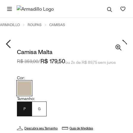
ARMADILLO
ROUPAS
CAMISAS
Camisa Malta
R$ 179,50
R$ 359,00
/
ou 2x de R$ 89,75 sem juros
Cor:
Tamanho:
P
G
Descubra seu Tamanho
Guia de Medidas