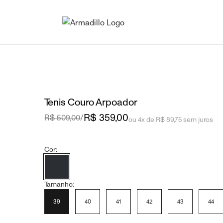
Tenis Couro Arpoador
R$ 359,00
R$ 509,00
/
ou 4x de R$ 89,75 sem juros
Cor:
Tamanho:
39
40
41
42
43
44