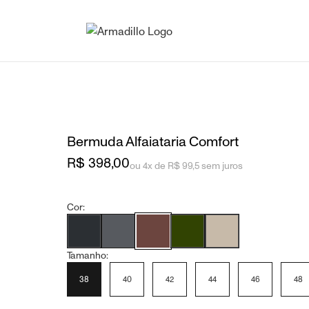
Bermuda Alfaiataria Comfort
R$ 398,00
ou 4x de R$ 99,5 sem juros
Cor:
Tamanho:
38
40
42
44
46
48