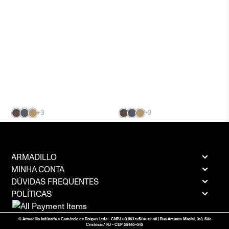
+3
+3
ARMADILLO
MINHA CONTA
DÚVIDAS FREQUENTES
POLÍTICAS
© Armadillo Indústria e Comércio de Roupas Ltda - CNPJ 03.863.125/0012-96 | Rua Antunes Maciel, 313, São
Cristóvão/ RJ - CEP 20940-010