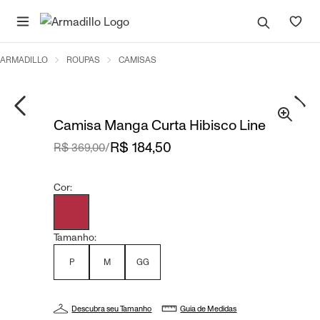
ARMADILLO
ROUPAS
CAMISAS
Camisa Manga Curta Hibisco Line
R$ 184,50
R$ 369,00
/
Cor:
Tamanho:
P
M
GG
Descubra seu Tamanho
Guia de Medidas