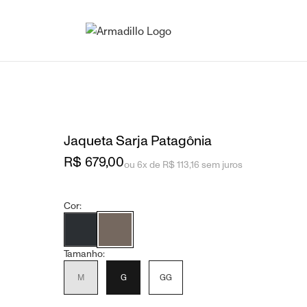
Jaqueta Sarja Patagônia
R$ 679,00
ou 6x de R$ 113,16 sem juros
Cor:
Tamanho:
M
G
GG