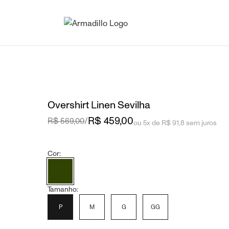
Overshirt Linen Sevilha
R$ 459,00
R$ 569,00
/
ou 5x de R$ 91,8 sem juros
Cor:
Tamanho:
P
M
G
GG