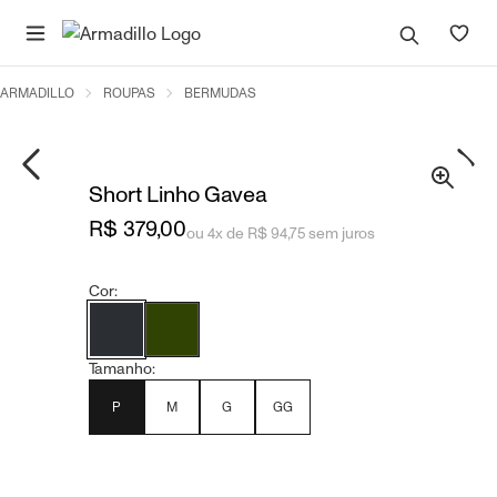
ARMADILLO
ROUPAS
BERMUDAS
Short Linho Gavea
R$ 379,00
ou 4x de R$ 94,75 sem juros
Cor:
Tamanho:
P
M
G
GG