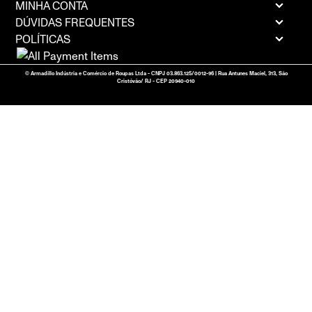
MINHA CONTA
DÚVIDAS FREQUENTES
POLÍTICAS
© Armadillo Indústria e Comércio de Roupas Ltda - CNPJ 03.863.125/0012-96 | Rua Antunes Maciel, 313, São
Cristóvão/ RJ - CEP 20940-010