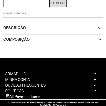
CALCULAR
Não sei meu cep
DESCRIÇÃO
COMPOSIÇÃO
ARMADILLO
MINHA CONTA
DÚVIDAS FREQUENTES
POLÍTICAS
© Armadillo Indústria e Comércio de Roupas Ltda - CNPJ 03.863.125/0012-96 | Rua Antunes Maciel, 313, São
Cristóvão/ RJ - CEP 20940-010