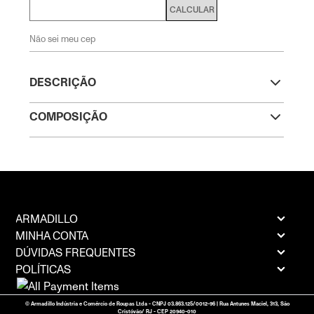
CALCULAR
Não sei meu cep
DESCRIÇÃO
COMPOSIÇÃO
ARMADILLO
MINHA CONTA
DÚVIDAS FREQUENTES
POLÍTICAS
© Armadillo Indústria e Comércio de Roupas Ltda - CNPJ 03.863.125/0012-96 | Rua Antunes Maciel, 313, São
Cristóvão/ RJ - CEP 20940-010