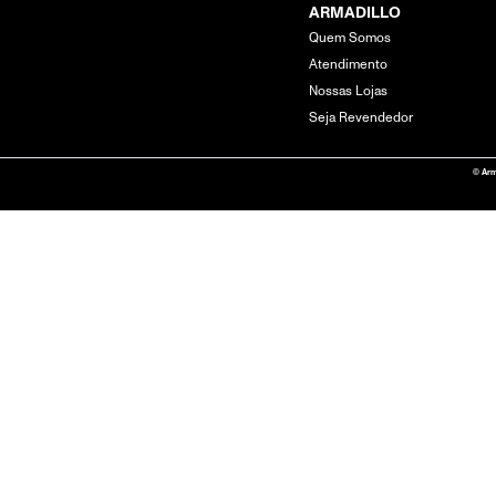
ARMADILLO
Quem Somos
Atendimento
Nossas Lojas
Seja Revendedor
© Arm