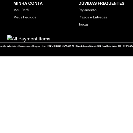
MINHA CONTA
DÚVIDAS FREQUENTES
Meu Perfil
Pagamento
Meus Pedidos
Prazos e Entregas
Trocas
adillo Indústria e Comércio de Roupas Ltda - CNPJ 03.863.125/0012-96 | Rua Antunes Maciel, 313, São Cristóvão/ RJ - CEP 209