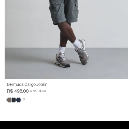
38
40
42
44
46
48
50
Bermuda Cargo Jobim
R$ 498,00
6x de R$ 83
+2