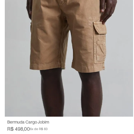
38
42
44
46
48
50
Bermuda Cargo Jobim
R$ 498,00
6x de R$ 83