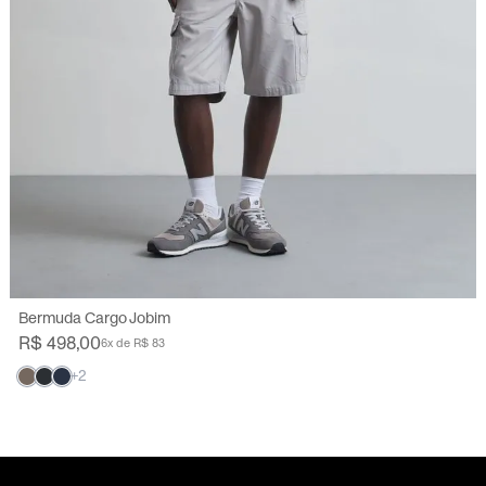
38
40
44
46
48
50
Bermuda Cargo Jobim
R$ 498,00
6x de R$ 83
+2