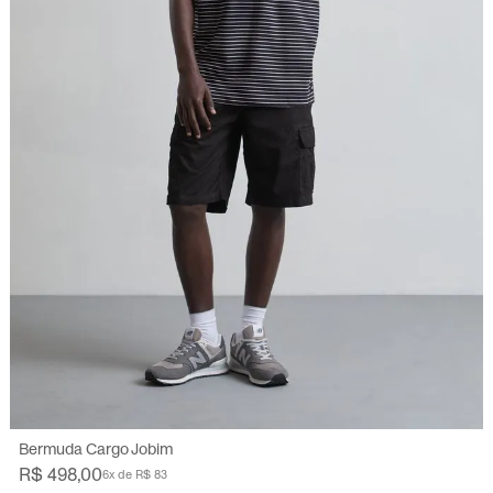
38
40
42
44
46
48
50
Bermuda Cargo Jobim
R$ 498,00
6x de R$ 83