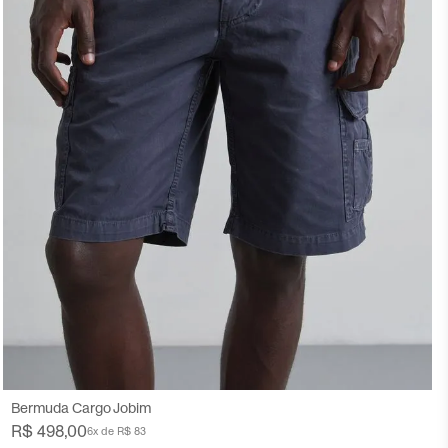
38
40
42
44
46
48
50
Bermuda Cargo Jobim
R$ 498,00
6x de R$ 83