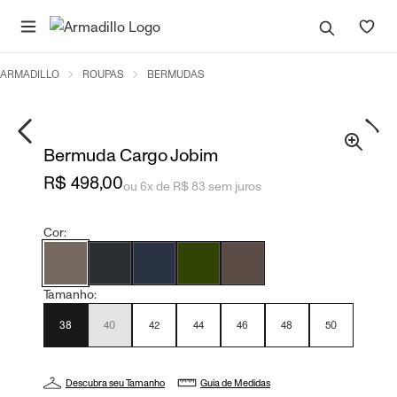
ARMADILLO
ROUPAS
BERMUDAS
Bermuda Cargo Jobim
R$ 498,00
ou 6x de R$ 83 sem juros
Cor:
Tamanho:
38
40
42
44
46
48
50
Descubra seu Tamanho
Guia de Medidas