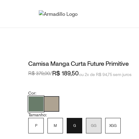
Camisa Manga Curta Future Primitive
R$ 189,50
R$ 379,00
/
ou 2x de R$ 94,75 sem juros
Cor:
Tamanho:
P
M
G
GG
XGG