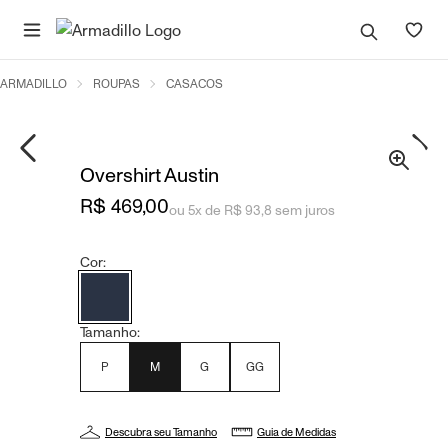
ARMADILLO
ROUPAS
CASACOS
Overshirt Austin
R$ 469,00
ou 5x de R$ 93,8 sem juros
Cor:
Tamanho:
P
M
G
GG
Descubra seu Tamanho
Guia de Medidas