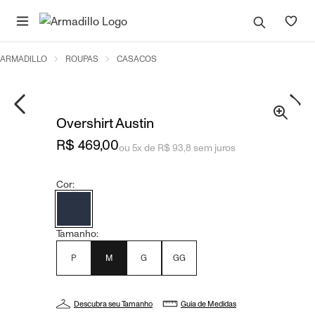
ARMADILLO
ROUPAS
CASACOS
Overshirt Austin
R$ 469,00
ou 5x de R$ 93,8 sem juros
Cor:
Tamanho:
P
M
G
GG
Descubra seu Tamanho
Guia de Medidas