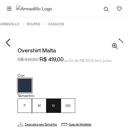
ARMADILLO
ROUPAS
CASACOS
Overshirt Malta
R$ 419,00
R$ 519,00
/
ou 5x de R$ 83,8 sem juros
Cor:
Tamanho:
P
M
G
GG
Descubra seu Tamanho
Guia de Medidas