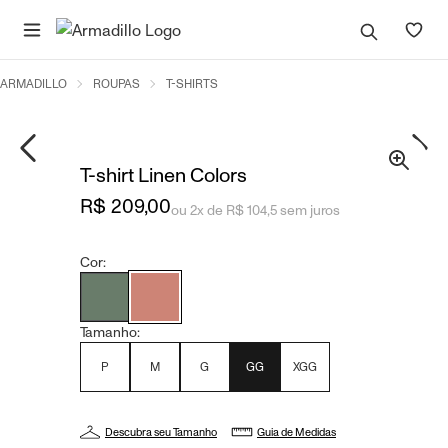
ARMADILLO
ROUPAS
T-SHIRTS
T-shirt Linen Colors
R$ 209,00
ou 2x de R$ 104,5 sem juros
Cor:
Tamanho:
P
M
G
GG
XGG
Descubra seu Tamanho
Guia de Medidas