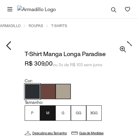
ARMADILLO
ROUPAS
T-SHIRTS
T-Shirt Manga Longa Paradise
R$ 309,00
ou 3x de R$ 103 sem juros
Cor:
Tamanho:
P
M
G
GG
XGG
Descubra seu Tamanho
Guia de Medidas