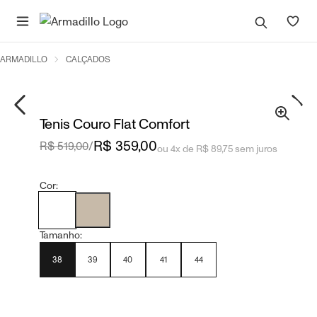
ARMADILLO
CALÇADOS
Tenis Couro Flat Comfort
R$ 359,00
R$ 519,00
/
ou 4x de R$ 89,75 sem juros
Cor:
Tamanho:
38
39
40
41
44