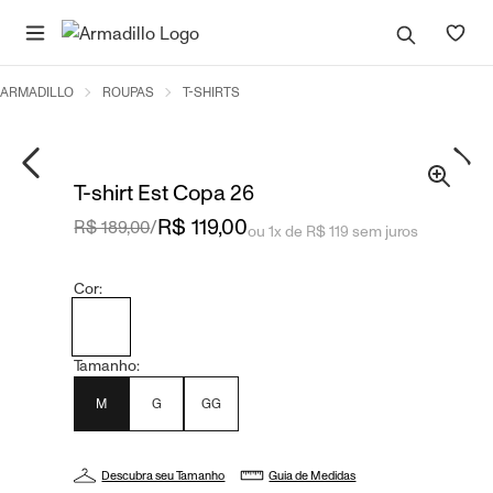
ARMADILLO
ROUPAS
T-SHIRTS
T-shirt Est Copa 26
R$ 119,00
R$ 189,00
/
ou 1x de R$ 119 sem juros
Cor:
Tamanho:
M
G
GG
Descubra seu Tamanho
Guia de Medidas